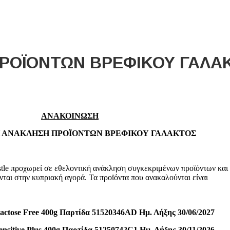
Home
About
Suppliers
Boutiques
VE Accessories
N
ΡΟΪΟΝΤΩΝ ΒΡΕΦΙΚΟΥ ΓΑΛΑ
ΑΝΑΚΟΙΝΩΣΗ
 ΑΝΑΚΛΗΣΗ ΠΡΟΪΟΝΤΩΝ ΒΡΕΦΙΚΟΥ ΓΑΛΑΚΤΟΣ
le προχωρεί σε εθελοντική ανάκληση συγκεκριμένων προϊόντων και
νται στην κυπριακή αγορά. Τα προϊόντα που ανακαλούνται είναι
ose Free 400g Παρτίδα 51520346AD Ημ. Λήξης 30/06/2027
itive Plus 400g Παρτίδα 51250742C1 Ημ. Λήξης 30/11/2026