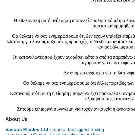
Η εθελοντική αυτή ανάκληση αποτελεί προληπτικό μέτρο λόγω τ
συστατικά προμηθευτή 
Θα θέλαμε να σας ενημερώσουμε ότι δεν έχουν υπάρξει επιβεβ
Ωστόσο, για λόγους αυξημένης προσοχής, η Nestlé αποφάσισε να
και ασφάλειας που
Οι καταναλωτές που έχουν αγοράσει κάποιο από τα παραπάνω π
αγόρασαν για επιστροφή χρ
Αν υπάρχει ανησυχία για τη διατροφή
Θα θέλαμε να σας ενημερώσουμε ότι άλλες παρτίδες των 
Κατανοούμε ότι αυτή η είδηση μπορεί να έχει προκαλέσει ανησυ
εξυπηρέτησης καταναλωτώ
Ζητούμε ειλικρινά συγγνώμη για τυχόν ανησυχία ή αναστάτωσ
About Us
Vassos Eliades Ltd
is one of the biggest trading
companies in Cyprus. Its main activities are the