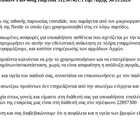
ης πιθανής παρουσίας cereulide, που παράγεται από τον μικροοργανι
της Nestle το οποίο έχει χρησιμοποιηθεί στις εν λόγω παρτίδες.
αιωμένες αναφορές για οποιαδήποτε ασθένεια που σχετίζεται με την
 προχωρήσει σε αυτήν την εθελοντική ανάκληση σε πλήρη εναρμόνισ
 εφαρμόζουμε, και κατόπιν ενημέρωσης των αρμόδιων Αρχών.
ροϊόντα καλούνται να μην το χρησιμοποιήσουν και να επιστρέψουν το
ημάτων/αντικατάσταση, χωρίς να είναι απαραίτητη η απόδειξη αγοράς.
 και υγεία του παιδιού σας, συνιστάται να επικοινωνήσετε με τον παιδ
ανωτέρω προϊόντων δεν επηρεάζονται από την ανωτέρω ενέργεια και 
χία στους γονείς και είμαστε στη διάθεσή σας για οποιαδήποτε επιπ
ν της εταιρείας μας είναι στη διάθεσή σας στο τηλέφωνο 22897300
η και σας διαβεβαιώνουμε ότι η ασφάλεια και η υγεία των βρεφών εί