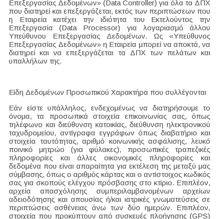
Επεξεργασίας Δεδομένων» (Data Controller) για όλα τα ΔΠΧ
που διατηρεί και επεξεργάζεται, εκτός των περιπτώσεων που
η Εταιρεία κατέχει την ιδιότητα του Εκτελούντος την
Επεξεργασία (Data Processor) για λογαριασμό άλλου
Υπεύθυνου Επεξεργασίας Δεδομένων. Ως «Υπεύθυνος
Επεξεργασίας Δεδομένων» η Εταιρεία μπορεί να αποκτά, να
διατηρεί και να επεξεργάζεται τα ΔΠΧ των πελάτων και
υπαλλήλων της.
Είδη Δεδομένων Προσωπικού Χαρακτήρα που συλλέγονται
Εάν είστε υπάλληλος, ενδεχομένως να διατηρήσουμε το
όνομα, τα προσωπικά στοιχεία επικοινωνίας σας, όπως
τηλέφωνο και διεύθυνση κατοικίας, διεύθυνση ηλεκτρονικού
ταχυδρομείου, αντίγραφα εγγράφων όπως διαβατήριο και
στοιχεία ταυτότητας, αριθμό κοινωνικής ασφάλισης, λευκό
ποινικό μητρώο (για φύλακες), προσωπικές τραπεζικές
πληροφορίες και άλλες οικονομικές πληροφορίες και
δεδομένα που είναι απαραίτητα για εκτέλεση της μεταξύ μας
σύμβασης, όπως ο αριθμός κάρτας και ο αντίστοιχος κωδικός
σας για σκοπούς ελέγχου πρόσβασης στο κτίριο. Επιπλέον,
αρχεία απασχόλησης συμπεριλαμβανομένων αρχείων
αδειοδότησης και απουσίας ή/και ιατρικές γνωματεύσεις σε
περιπτώσεις ασθένειας άνω των δύο ημερών. Επιπλέον,
στοιχεία που προκύπτουν από συσκευές πλοήγησης (GPS)