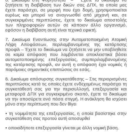
ζητήσετε τη διαβίβαση των δικών σας ΔΠΧ, τα οποία μας
έχετε παράσχει, σε μορφή που έχει δομή, χρησιμοποιείται
ευρέως και μπορεί να αναγνωσθεί από μηχανή και, σε
συγκεκριμένες περιπτώσεις, έχετε το δικαίωμα αποστολής
των πληροφοριών αυτών σε κάποιον άλλο οργανισμό,
εφόσον η διαβίβαση αυτή είναι τεχνικά εφικτή.
7. Δικαίωμα Εναντίωσης στην Αυτοματοποιημένη Ατομική
Λήψη Αποφάσεων, περιλαμβανομένης της κατάρτισης
προφίλ – Έχετε το δικαίωμα να ζητήσετε να μην υποβληθείτε
σε καμία απόφαση που λαμβάνεται αποκλειστικά βάσει
αυτοματοποιημένης επεξεργασίας, συμπεριλαμβανομένης
της κατάρτισης προφίλ, αν αυτή η απόφαση έχει νομικές ή
παρόμοιες σημαντικές επιπτώσεις σε εσάς.
8. Δικαίωμα απόσυρσης συγκατάθεσης – Στις περιορισμένες
περιπτώσεις κατά τις οποίες έχετε ενδεχομένως παράσχει τη
συγκατάθεσή σας για την περισυλλογή, επεξεργασία και
μεταφορά ΔΠΧ για συγκεκριμένο σκοπό, έχετε το δικαίωμα
να την αποσύρετε ανά πάσα στιγμή. Η ανάκληση θα ισχύσει
μόνο στην περίπτωση που δεν θίγει
• τη νομιμότητα της επεξεργασίας, η οποία βασίστηκε στην
συγκατάθεση σας προτού αυτή αποσυρθεί
• οποιαδήποτε επεξεργασία γίνεται με άλλη νομική βάση.