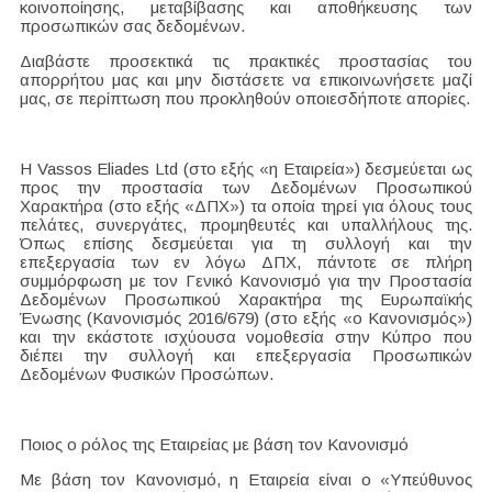
κοινοποίησης, μεταβίβασης και αποθήκευσης των
προσωπικών σας δεδομένων.
Διαβάστε προσεκτικά τις πρακτικές προστασίας του
απορρήτου μας και μην διστάσετε να επικοινωνήσετε μαζί
μας, σε περίπτωση που προκληθούν οποιεσδήποτε απορίες.
H Vassos Eliades Ltd (στο εξής «η Εταιρεία») δεσμεύεται ως
προς την προστασία των Δεδομένων Προσωπικού
Χαρακτήρα (στο εξής «ΔΠΧ») τα οποία τηρεί για όλους τους
πελάτες, συνεργάτες, προμηθευτές και υπαλλήλους της.
Όπως επίσης δεσμεύεται για τη συλλογή και την
επεξεργασία των εν λόγω ΔΠΧ, πάντοτε σε πλήρη
συμμόρφωση με τον Γενικό Κανονισμό για την Προστασία
Δεδομένων Προσωπικού Χαρακτήρα της Ευρωπαϊκής
Ένωσης (Κανονισμός 2016/679) (στο εξής «ο Κανονισμός»)
και την εκάστοτε ισχύουσα νομοθεσία στην Κύπρο που
διέπει την συλλογή και επεξεργασία Προσωπικών
Δεδομένων Φυσικών Προσώπων.
Ποιος ο ρόλος της Εταιρείας με βάση τον Κανονισμό
Με βάση τον Κανονισμό, η Εταιρεία είναι ο «Υπεύθυνος