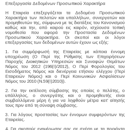
Επεξεργασία Δεδομένων Προσωπικού Χαρακτήρα
Η Εταιρεία επεξεργάζεται τα Δεδομένα Προσωπικού
Χαρακτήρα των πελατών και υπαλλήλων, συνεργατών και
προμηθευτών της, σύμφωνα με τις διατάξεις του Κανονισμού
καθώς και την, από καιρού εις καιρόν, ισχύουσα τοπική
νομοθεσία που αφορά την Προστασία Δεδομένων
Προσωπικού Χαρακτήρα. Οι σκοποί και οι λόγοι
επεξεργασίας των δεδομένων αυτών έχουν ως εξής:
1. Για συμμόρφωσή της Εταιρείας με κάποια έννομη
υποχρέωση (Ο Περί της Ρύθμισης των Επιχειρήσεων
Παροχής Διοικητικών Υπηρεσιών και Συναφών Θεμάτων
Νόμος του 2012 (196(Ι)/2012), Ο Περί Φορολογίας του
Εισοδήματος Νόμος και διενέργεια ετήσιου ελέγχου (Περί
Εταιρειών Νόμος) και ο Περί Κοινωνικών Ασφαλίσεων
Νόμος του 2010 (Ν.59(Ι)2010)).
2. Για την εκτέλεση σύμβασης της οποίας ο πελάτης, ο
υπάλληλος, ο συνεργάτης και ο προμηθευτής είναι
συμβαλλόμενα μέρη ή για να ληφθούν μέτρα κατ’ αίτησής
τους πριν από τη σύναψη σύμβασης.
3. Για λόγους προστασίας των έννομων συμφερόντων της
Εταιρείας.
4. Για σκοπούς ενημέρωσης σας σε σχέση με τα προιόντα