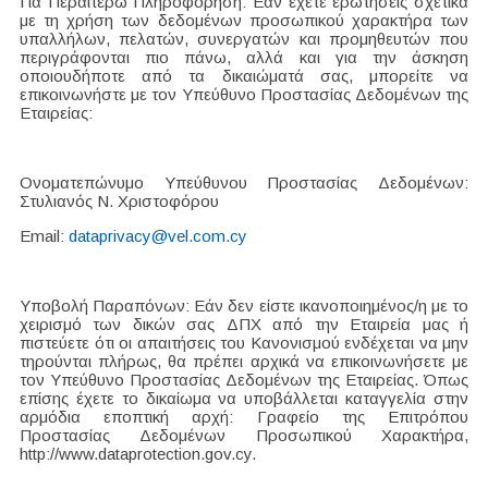
Για Περαιτέρω Πληροφόρηση: Εάν έχετε ερωτήσεις σχετικά
με τη χρήση των δεδομένων προσωπικού χαρακτήρα των
υπαλλήλων, πελατών, συνεργατών και προμηθευτών που
περιγράφονται πιο πάνω, αλλά και για την άσκηση
οποιουδήποτε από τα δικαιώματά σας, μπορείτε να
επικοινωνήστε με τον Υπεύθυνο Προστασίας Δεδομένων της
Εταιρείας:
Ονοματεπώνυμο Υπεύθυνου Προστασίας Δεδομένων:
Στυλιανός Ν. Χριστοφόρου
Εmail:
dataprivacy@vel.com.cy
Υποβολή Παραπόνων: Εάν δεν είστε ικανοποιημένος/η με το
χειρισμό των δικών σας ΔΠΧ από την Εταιρεία μας ή
πιστεύετε ότι οι απαιτήσεις του Κανονισμού ενδέχεται να μην
τηρούνται πλήρως, θα πρέπει αρχικά να επικοινωνήσετε με
τον Υπεύθυνο Προστασίας Δεδομένων της Εταιρείας. Όπως
επίσης έχετε το δικαίωμα να υποβάλλεται καταγγελία στην
αρμόδια εποπτική αρχή: Γραφείο της Επιτρόπου
Προστασίας Δεδομένων Προσωπικού Χαρακτήρα,
http://www.dataprotection.gov.cy.