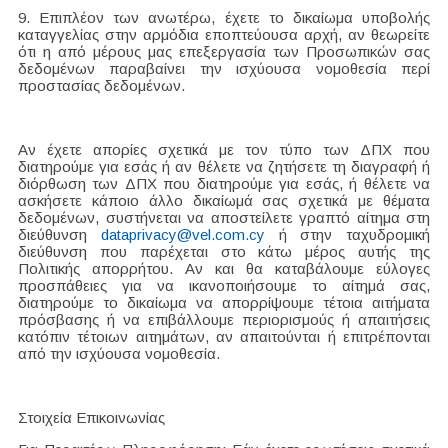
9. Επιπλέον των ανωτέρω, έχετε το δικαίωμα υποβολής
καταγγελίας στην αρμόδια εποπτεύουσα αρχή, αν θεωρείτε
ότι η από μέρους μας επεξεργασία των Προσωπικών σας
δεδομένων παραβαίνει την ισχύουσα νομοθεσία περί
προστασίας δεδομένων.
Αν έχετε απορίες σχετικά με τον τύπο των ΔΠΧ που
διατηρούμε για εσάς ή αν θέλετε να ζητήσετε τη διαγραφή ή
διόρθωση των ΔΠΧ που διατηρούμε για εσάς, ή θέλετε να
ασκήσετε κάποιο άλλο δικαίωμά σας σχετικά με θέματα
δεδομένων, συστήνεται να αποστείλετε γραπτό αίτημα στη
διεύθυνση
dataprivacy@vel.com.cy
ή στην ταχυδρομική
διεύθυνση που παρέχεται στο κάτω μέρος αυτής της
Πολιτικής απορρήτου. Αν και θα καταβάλουμε εύλογες
προσπάθειες για να ικανοποιήσουμε το αίτημά σας,
διατηρούμε το δικαίωμα να απορρίψουμε τέτοια αιτήματα
πρόσβασης ή να επιβάλλουμε περιορισμούς ή απαιτήσεις
κατόπιν τέτοιων αιτημάτων, αν απαιτούνται ή επιτρέπονται
από την ισχύουσα νομοθεσία.
Στοιχεία Επικοινωνίας