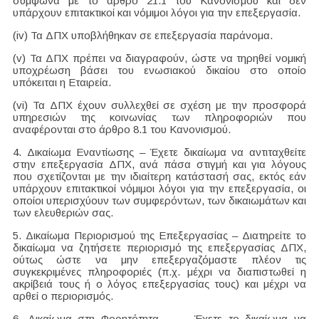
σύμφωνα με το άρθρο 21.1 του Κανονισμού και δεν
υπάρχουν επιτακτικοί και νόμιμοι λόγοι για την επεξεργασία.
(iv) Τα ΔΠΧ υποβλήθηκαν σε επεξεργασία παράνομα.
(v) Τα ΔΠΧ πρέπει να διαγραφούν, ώστε να τηρηθεί νομική
υποχρέωση βάσει του ενωσιακού δικαίου στο οποίο
υπόκειται η Εταιρεία.
(vi) Τα ΔΠΧ έχουν συλλεχθεί σε σχέση με την προσφορά
υπηρεσιών της κοινωνίας των πληροφοριών που
αναφέρονται στο άρθρο 8.1 του Κανονισμού.
4. Δικαίωμα Εναντίωσης – Έχετε δικαίωμα να αντιταχθείτε
στην επεξεργασία ΔΠΧ, ανά πάσα στιγμή και για λόγους
που σχετίζονται με την ιδιαίτερη κατάστασή σας, εκτός εάν
υπάρχουν επιτακτικοί νόμιμοι λόγοι για την επεξεργασία, οι
οποίοι υπερισχύουν των συμφερόντων, των δικαιωμάτων και
των ελευθεριών σας.
5. Δικαίωμα Περιορισμού της Επεξεργασίας – Διατηρείτε το
δικαίωμα να ζητήσετε περιορισμό της επεξεργασίας ΔΠΧ,
ούτως ώστε να μην επεξεργαζόμαστε πλέον τις
συγκεκριμένες πληροφοριές (π.χ. μέχρι να διαπιστωθεί η
ακρίβειά τους ή ο λόγος επεξεργασίας τους) και μέχρι να
αρθεί ο περιορισμός.
6. Δικαίωμα στη Φορητότητα – Έχετε το δικαίωμα να