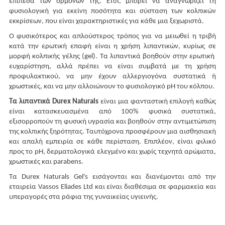
επίπεδα των ορμονών της. Έτσι, μπορεί να αναγνωρίζει τη
φυσιολογική για εκείνη ποσότητα και σύσταση των κολπικών
εκκρίσεων, που είναι χαρακτηριστικές για κάθε μια ξεχωριστά.
Ο φυσικότερος και απλούστερος τρόπος για να μειωθεί η τριβή
κατά την ερωτική επαφή είναι η χρήση λιπαντικών, κυρίως σε
μορφή κολπικής γέλης (gel). Τα λιπαντικά βοηθούν στην ερωτική
ευχαρίστηση, αλλά πρέπει να είναι συμβατά με τη χρήση
προφυλακτικού, να μην έχουν αλλεργιογόνα συστατικά ή
χρωστικές, και να μην αλλοιώνουν το φυσιολογικό pH του κόλπου.
Τα λιπαντικά Durex Naturals
είναι μια φανταστική επιλογή καθώς
είναι κατασκευασμένα από 100% φυσικά συστατικά,
εξισορροπούν τη φυσική υγρασία και βοηθούν στην αντιμετώπιση
της κολπικής ξηρότητας. Ταυτόχρονα προσφέρουν μια αισθησιακή
και απαλή εμπειρία σε κάθε περίσταση. Επιπλέον, είναι φιλικό
προς το pH, δερματολογικά ελεγμένο και χωρίς τεχνητά αρώματα,
χρωστικές και parabens.
Τα Durex Naturals Gel's εισάγονται και διανέμονται από την
εταιρεία Vassos Eliades Ltd και είναι διαθέσιμα σε φαρμακεία και
υπεραγορές στα ράφια της γυναικείας υγιεινής.